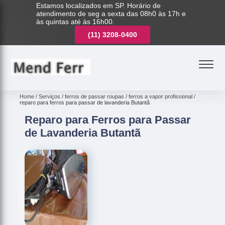
Estamos localizados em SP. Horário de
atendimento de seg a sexta das 08h0 às 17h e
às quintas até às 16h00.
(11)
3221-7003
(11)
3208-0400
(11)
3221-7003
Home
Serviços
ferros de passar roupas
ferros a vapor profissional
reparo para ferros para passar de lavanderia Butantã
Reparo para Ferros para Passar
de Lavanderia Butantã