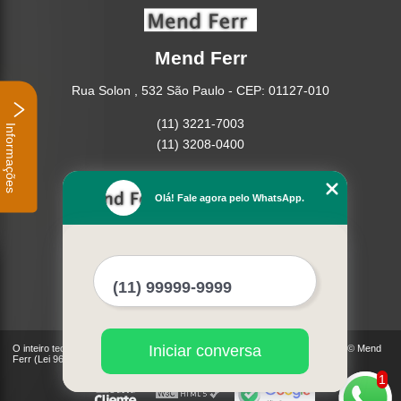
Mend Ferr
Rua Solon , 532 São Paulo - CEP: 01127-010
(11) 3221-7003
Informações
(11) 3208-0400
Home
Empresa
Olá! Fale agora pelo WhatsApp.
Missão
Serviços
Contato
Mapa do site
Mais Serviços
Iniciar conversa
O inteiro teor deste site está sujeito à proteção de direitos autorais. Copyright© Mend
Ferr (Lei 9610 de 19/02/1998)
1