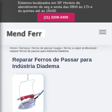
Estamos localizados em SP. Horário de
atendimento de seg a sexta das 08h0 às 17h e
às quintas até às 16h00.
(11)
3221-7003
(11)
3208-0400
(11)
3221-7003
Home
Serviços
ferros de passar roupas
ferros a vapor profissional
reparar ferros de passar para indústria Diadema
Reparar Ferros de Passar para
Indústria Diadema