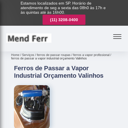
Estamos localizados em SP. Horário de
atendimento de seg a sexta das 08h0 às 17h e
às quintas até às 16h00.
(11)
3221-7003
(11)
3208-0400
(11)
3221-7003
Home
Serviços
ferros de passar roupas
ferros a vapor profissional
ferros de passar a vapor industrial orçamento Valinhos
Ferros de Passar a Vapor
Industrial Orçamento Valinhos