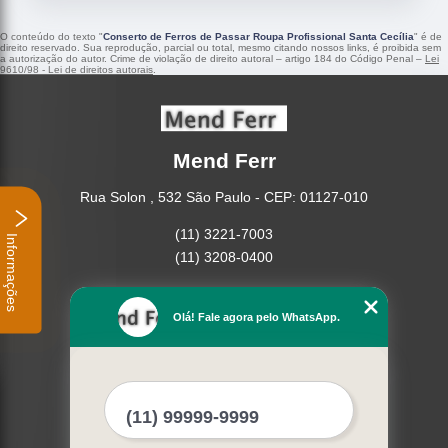
O conteúdo do texto "
Conserto de Ferros de Passar Roupa Profissional Santa Cecília
" é de
direito reservado. Sua reprodução, parcial ou total, mesmo citando nossos links, é proibida sem
a autorização do autor. Crime de violação de direito autoral – artigo 184 do Código Penal –
Lei
9610/98 - Lei de direitos autorais
.
Mend Ferr
Rua Solon , 532 São Paulo - CEP: 01127-010
(11) 3221-7003
Informações
(11) 3208-0400
Home
Empresa
Olá! Fale agora pelo WhatsApp.
Missão
Serviços
Contato
Mapa do site
Mais Serviços