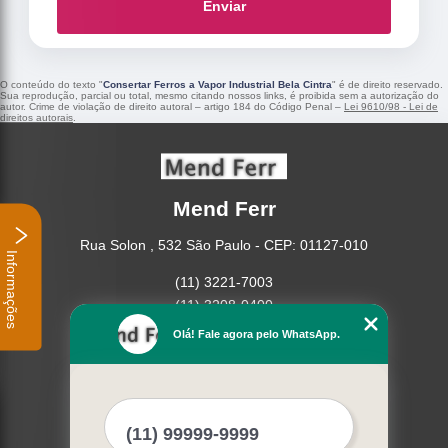
Enviar
O conteúdo do texto "
Consertar Ferros a Vapor Industrial Bela Cintra
" é de direito reservado.
Sua reprodução, parcial ou total, mesmo citando nossos links, é proibida sem a autorização do
autor. Crime de violação de direito autoral – artigo 184 do Código Penal –
Lei 9610/98 - Lei de
direitos autorais
.
Mend Ferr
Rua Solon , 532 São Paulo - CEP: 01127-010
Informações
(11) 3221-7003
(11) 3208-0400
Olá! Fale agora pelo WhatsApp.
Home
Empresa
Missão
Serviços
Contato