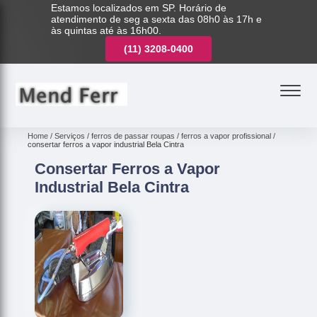
Estamos localizados em SP. Horário de
atendimento de seg a sexta das 08h0 às 17h e
às quintas até às 16h00.
(11)
3221-7003
(11)
3208-0400
(11)
3221-7003
Home
Serviços
ferros de passar roupas
ferros a vapor profissional
consertar ferros a vapor industrial Bela Cintra
Consertar Ferros a Vapor
Industrial Bela Cintra