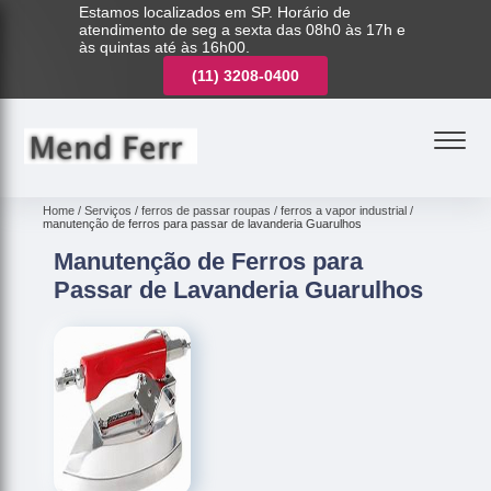
Estamos localizados em SP. Horário de
atendimento de seg a sexta das 08h0 às 17h e
às quintas até às 16h00.
(11)
3221-7003
(11)
3208-0400
(11)
3221-7003
Home
Serviços
ferros de passar roupas
ferros a vapor industrial
manutenção de ferros para passar de lavanderia Guarulhos
Manutenção de Ferros para
Passar de Lavanderia Guarulhos