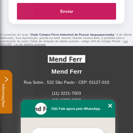
Enviar
O conteúdo do texto "
Onde Compro Ferro Industrial de Passar Itaquaquecetuba
" é de direito
reservado. Sua reprodução, parcial ou total, mesmo citando nossos links, é proibida sem a
autorização do autor. Crime de violação de direito autoral – artigo 184 do Código Penal –
Lei
9610/98 - Lei de direitos autorais
.
Mend Ferr
Rua Solon , 532 São Paulo - CEP: 01127-010
Informações
(11) 3221-7003
(11) 3208-0400
Olá! Fale agora pelo WhatsApp.
Home
Empresa
Missão
Serviços