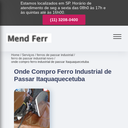
Estamos localizados em SP. Horário de
atendimento de seg a sexta das 08h0 às 17h e
às quintas até às 16h00.
(11)
3221-7003
(11)
3208-0400
(11)
3221-7003
Home
Serviços
ferros de passar industrial
ferro de passar industrial novo
onde compro ferro industrial de passar Itaquaquecetuba
Onde Compro Ferro Industrial de
Passar Itaquaquecetuba